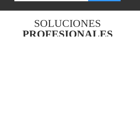
SOLUCIONES
PROFESIONALES
Dominios
Registra el dominio
que más se
adapte a tu proyecto entre cientos
de nuevas extensiones.
Correo Profesional
Tu propio
correo profesional
con
tu nombre de dominio desde
cualquier dispositivo.
Certificado SSL